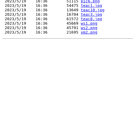
 2023/5/19    16:36        51115 
pic6.png
 2023/5/19    16:36        54475 
teac1.jpg
 2023/5/19    16:36        13649 
teac10.jpg
 2023/5/19    16:36        16704 
teac3.jpg
 2023/5/19    16:36        61572 
teac8.jpg
 2023/5/19    16:36        45669 
ws1.png
 2023/5/19    16:36        45791 
ws2.png
 2023/5/19    16:36        21695 
xm2.png